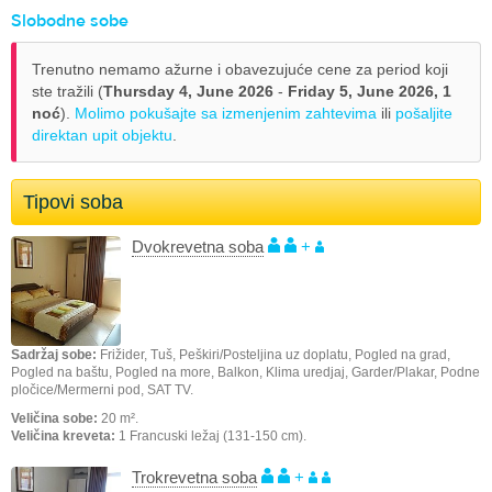
Slobodne sobe
Trenutno nemamo ažurne i obavezujuće cene za period koji
ste tražili (
Thursday 4, June 2026
-
Friday 5, June 2026,
1
noć
).
Molimo pokušajte sa izmenjenim zahtevima
ili
pošaljite
direktan upit objektu
.
Tipovi soba
Dvokrevetna soba
+
Sadržaj sobe:
Frižider, Tuš, Peškiri/Posteljina uz doplatu, Pogled na grad,
Pogled na baštu, Pogled na more, Balkon, Klima uredjaj, Garder/Plakar, Podne
pločice/Mermerni pod, SAT TV.
Veličina sobe:
20 m².
Veličina kreveta:
1 Francuski ležaj (131-150 cm).
Trokrevetna soba
+