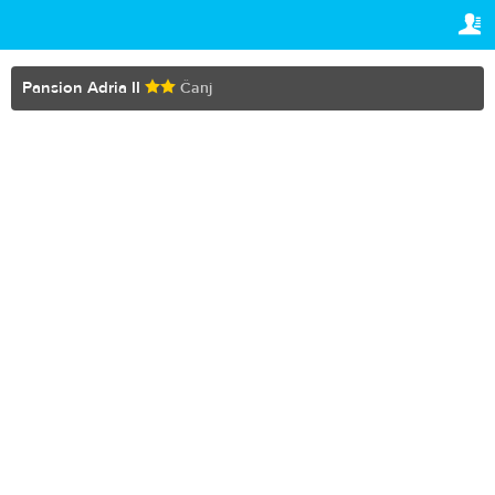
TRAVELIS.COM BUSINESS
VAŠA REZERVACIJA
Property management system
Vaša rezervacija
Pansion Adria II
Čanj
PODEŠAVANJA
Channel manager
Srpski (lat)
Booking engine
€
EUR
Your property website
Online payments
Secure hosting
Pricing