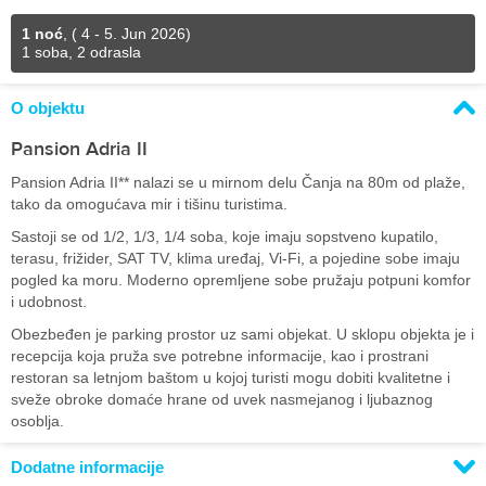
1 noć
,
( 4 - 5. Jun 2026)
1 soba, 2 odrasla
O objektu
Pansion Adria II
Pansion Adria II** nalazi se u mirnom delu Čanja na 80m od plaže,
tako da omogućava mir i tišinu turistima.
Sastoji se od 1/2, 1/3, 1/4 soba, koje imaju sopstveno kupatilo,
terasu, frižider, SAT TV, klima uređaj, Vi-Fi, a pojedine sobe imaju
pogled ka moru. Moderno opremljene sobe pružaju potpuni komfor
i udobnost.
Obezbeđen je parking prostor uz sami objekat. U sklopu objekta je i
recepcija koja pruža sve potrebne informacije, kao i prostrani
restoran sa letnjom baštom u kojoj turisti mogu dobiti kvalitetne i
sveže obroke domaće hrane od uvek nasmejanog i ljubaznog
osoblja.
Dodatne informacije