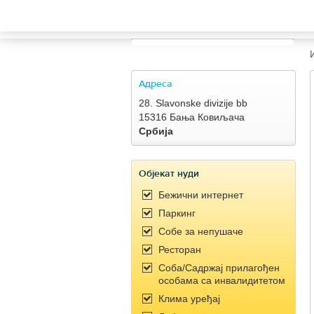
TRAVELIS.COM BUSINESS
Property management system
Channel manager
Адреса
28. Slavonske divizije bb
Booking engine
15316 Бања Ковиљача
Србија
Your property website
Објекат нуди
Online payments
Бежични интернет
Паркинг
Secure hosting
Собe за непушаче
Ресторан
Pricing
Соба/Садржај прилагођен
особама са инвалидитетом
Клима уређај