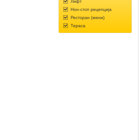
Лифт
Нон-стоп рецепција
Ресторан (мени)
Тераса