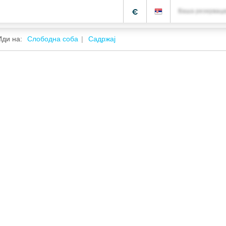
€
Ваша резерваци
Иди на:
Слободна соба
Садржај