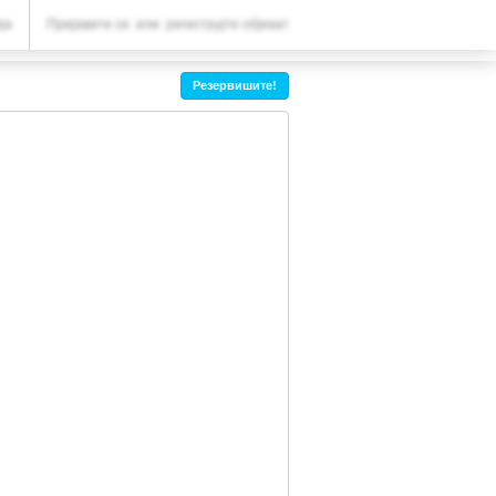
ВАША РЕЗЕРВАЦИЈА
ја
Пријавите се
или
региструјте објекат
Ваша резервација
Резервишите!
ПОДЕШАВАЊА
Српски (ћир)
€
EUR