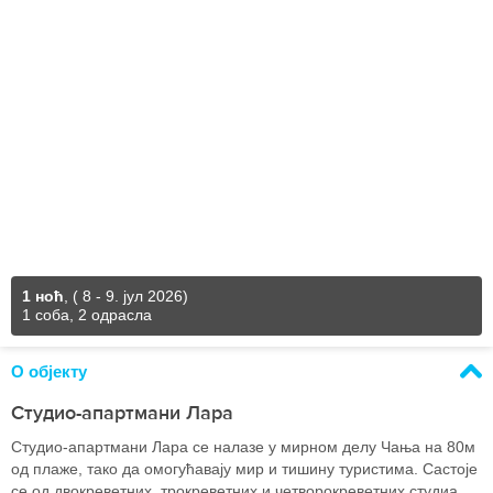
1 ноћ
,
( 8 - 9. јул 2026)
1 соба, 2 одрасла
О објекту
Студио-апартмани Лара
Студио-апартмани Лара се налазе у мирном делу Чања на 80м
од плаже, тако да омогућавају мир и тишину туристима. Састоје
се од двокреветних, трокреветних и четворокреветних студиа,