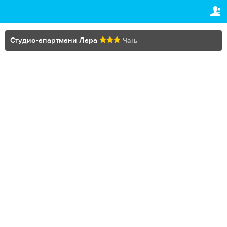
TRAVELIS.COM BUSINESS
ВАША РЕЗЕРВАЦИЈА
Property management system
Ваша резервација
Студио-апартмани Лара
Чањ
ПОДЕШАВАЊА
Channel manager
Српски (ћир)
Booking engine
€
EUR
Your property website
Online payments
Secure hosting
Pricing