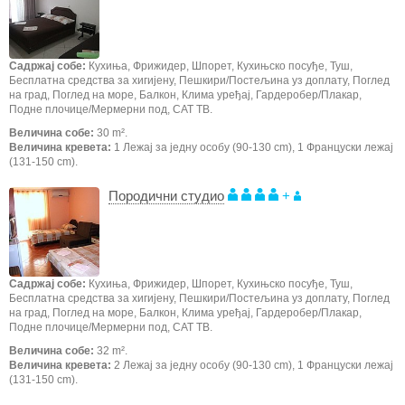
Садржај собе:
Кухиња, Фрижидер, Шпорет, Кухињско посуђе, Туш,
Бесплатна средства за хигијену, Пешкири/Постељина уз доплату, Поглед
на град, Поглед на море, Балкон, Клима уређај, Гардеробер/Плакар,
Подне плочице/Мермерни под, САТ ТВ.
Величина собе:
30 m².
Величина кревета:
1 Лежај за једну особу (90-130 cm), 1 Француски лежај
(131-150 cm).
Породични студио
+
Садржај собе:
Кухиња, Фрижидер, Шпорет, Кухињско посуђе, Туш,
Бесплатна средства за хигијену, Пешкири/Постељина уз доплату, Поглед
на град, Поглед на море, Балкон, Клима уређај, Гардеробер/Плакар,
Подне плочице/Мермерни под, САТ ТВ.
Величина собе:
32 m².
Величина кревета:
2 Лежај за једну особу (90-130 cm), 1 Француски лежај
(131-150 cm).