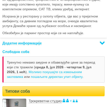
који имају сопствено купатило, терасу, мини-кухињу са
комплетном опремом, САТ ТВ, клима уређај, интернет.
Исхрана је у ресторану у склопу објекта, где вас у пријатном
амбијенту, са дивним погледом на море, очекује квалитетна
услуга Домаће хране од љубазног особља и насмејаног.
Обезбеђен је паркинг простор који се не наплаћује.
Додатне информације
Слободне собе
Тренутно немамо ажурне и обавезујуће цене за период
који сте тражили (
среда 8, јул 2026
-
четвртак 9, јул
2026,
1 ноћ
).
Молимо покушајте са измењеним
захтевима
или
пошаљите директан упит објекту
.
Типови соба
Трокреветни студио
+