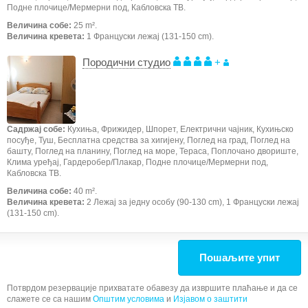
Подне плочице/Мермерни под, Кабловска ТВ.
Величина собе:
25 m².
Величина кревета:
1 Француски лежај (131-150 cm).
Породични студио
+
Садржај собе:
Кухиња, Фрижидер, Шпорет, Електрични чајник, Кухињско
посуђе, Туш, Бесплатна средства за хигијену, Поглед на град, Поглед на
башту, Поглед на планину, Поглед на море, Тераса, Поплочано двориште,
Клима уређај, Гардеробер/Плакар, Подне плочице/Мермерни под,
Кабловска ТВ.
Величина собе:
40 m².
Величина кревета:
2 Лежај за једну особу (90-130 cm), 1 Француски лежај
(131-150 cm).
Пошаљите упит
Потврдом резервације прихватате обавезу да извршите плаћање и да се
слажете се са нашим
Општим условима
и
Изјавом о заштити