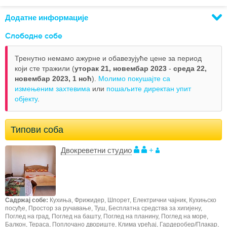
Додатне информације
Слободне собе
Тренутно немамо ажурне и обавезујуће цене за период
који сте тражили (
уторак 21, новембар 2023
-
среда 22,
новембар 2023,
1 ноћ
).
Молимо покушајте са
измењеним захтевима
или
пошаљите директан упит
објекту
.
Типови соба
Двокреветни студио
+
Садржај собе:
Кухиња, Фрижидер, Шпорет, Електрични чајник, Кухињско
посуђе, Простор за ручавање, Туш, Бесплатна средства за хигијену,
Поглед на град, Поглед на башту, Поглед на планину, Поглед на море,
Балкон, Тераса, Поплочано двориште, Клима уређај, Гардеробер/Плакар,