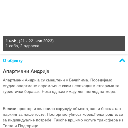
1 ноћ
,
(21 - 22. нов 2023)
1 соба, 2 одрасла
О објекту
Апартмани Андрија
Апартмани Андрија су смештени у Бечићима. Поседујемо
студио апартмане опремљене свим неопходним стварима за
туристички боравак. Неки од њих имају леп поглед на море.
Велики простор и зеленило окружују объекта, као и бесплатан
паркинг за наше госте. Постоји могућност коришћења роштиља
за индивидуалне потребе. Такође вршимо услуге трансфера из
Тивта и Подгорице.