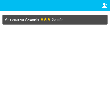
TRAVELIS.COM BUSINESS
ВАША РЕЗЕРВАЦИЈА
Property management system
Ваша резервација
Апартмани Андрија
Бечићи
ПОДЕШАВАЊА
Channel manager
Српски (ћир)
Booking engine
R
RUB
Your property website
Online payments
Secure hosting
Pricing