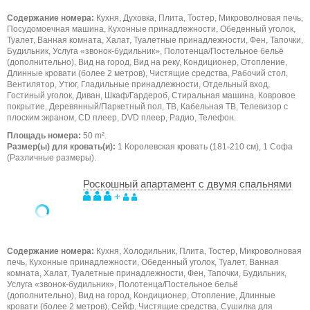
Содержание номера:
Кухня, Духовка, Плита, Тостер, Микроволновая печь,
Посудомоечная машина, Кухонные принадлежности, Обеденный уголок,
Туалет, Ванная комната, Халат, Туалетные принадлежности, Фен, Тапочки,
Будильник, Услуга «звонок-будильник», Полотенца/Постельное бельё
(дополнительно), Вид на город, Вид на реку, Кондиционер, Отопление,
Длинные кровати (более 2 метров), Чистящие средства, Рабочий стол,
Вентилятор, Утюг, Гладильные принадлежности, Отдельный вход,
Гостиный уголок, Диван, Шкаф/Гардероб, Стиральная машина, Ковровое
покрытие, Деревянный/Паркетный пол, ТB, Кабельная ТВ, Телевизор с
плоским экраном, CD плеер, DVD плеер, Радио, Телефон.
Площадь номера:
50 m².
Размер(ы) для кровать(и):
1 Королевская кровать (181-210 см), 1 Софа
(Различные размеры).
Роскошный апартамент с двумя спальнями
+
Содержание номера:
Кухня, Холодильник, Плита, Тостер, Микроволновая
печь, Кухонные принадлежности, Обеденный уголок, Туалет, Ванная
комната, Халат, Туалетные принадлежности, Фен, Тапочки, Будильник,
Услуга «звонок-будильник», Полотенца/Постельное бельё
(дополнительно), Вид на город, Кондиционер, Отопление, Длинные
кровати (более 2 метров), Сейф, Чистящие средства, Сушилка для