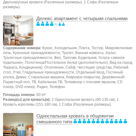
Двухъярусные кровати (Различные размеры), 1 Софа (Различные
размеры).
Делюкс апартамент с четырьмя спальнями
+
Содержание номера:
Кухня, Холодильник, Плита, Тостер, Микроволновая
печь, Кухонные принадлежности, Туалет, Ванная комната, Халат,
Туалетные принадлежности, Фен, Тапочки, Будильник, Услуга «звонок-
будильник», Полотенца/Постельное бельё (дополнительно), Вид на город,
Терраса, Кондиционер, Отопление, Сейф, Чистящие средства, Рабочий
стол, Утюг, Гладильные принадлежности, Отдельный вход, Гостиный
уголок, Диван, Стиральная машина, Ковровое покрытие, Деревянный/
Паркетный пол, ТB, Кабельная ТВ, Телевизор с плоским экраном, CD
плеер, DVD плеер, Радио, Телефон.
Площадь номера:
60 m².
Размер(ы) для кровать(и):
2 Односпальная кровать (90-130 см), 1
Кровать королевы (151-180 см), 1 Софа (Различные размеры).
Односпальная кровать в общежитии
смешанного типа