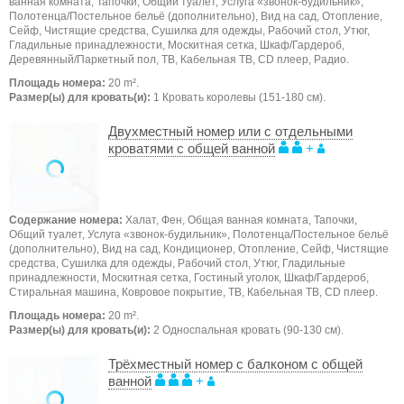
ванная комната, Тапочки, Общий туалет, Услуга «звонок-будильник»,
Полотенца/Постельное бельё (дополнительно), Вид на сад, Отопление,
Сейф, Чистящие средства, Сушилка для одежды, Рабочий стол, Утюг,
Гладильные принадлежности, Москитная сетка, Шкаф/Гардероб,
Деревянный/Паркетный пол, ТB, Кабельная ТВ, CD плеер, Радио.
Площадь номера:
20 m².
Размер(ы) для кровать(и):
1 Кровать королевы (151-180 см).
Двухместный номер или с отдельными
кроватями с общей ванной
+
Содержание номера:
Халат, Фен, Общая ванная комната, Тапочки,
Общий туалет, Услуга «звонок-будильник», Полотенца/Постельное бельё
(дополнительно), Вид на сад, Кондиционер, Отопление, Сейф, Чистящие
средства, Сушилка для одежды, Рабочий стол, Утюг, Гладильные
принадлежности, Москитная сетка, Гостиный уголок, Шкаф/Гардероб,
Стиральная машина, Ковровое покрытие, ТB, Кабельная ТВ, CD плеер.
Площадь номера:
20 m².
Размер(ы) для кровать(и):
2 Односпальная кровать (90-130 см).
Трёхместный номер с балконом с общей
ванной
+