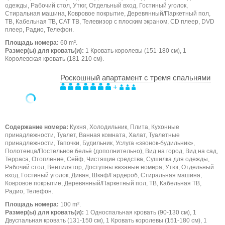
одежды, Рабочий стол, Утюг, Отдельный вход, Гостиный уголок,
Стиральная машина, Ковровое покрытие, Деревянный/Паркетный пол,
ТB, Кабельная ТВ, САТ ТВ, Телевизор с плоским экраном, CD плеер, DVD
плеер, Радио, Телефон.
Площадь номера:
60 m².
Размер(ы) для кровать(и):
1 Кровать королевы (151-180 см), 1
Королевская кровать (181-210 см).
Роскошный апартамент с тремя спальнями
+
Содержание номера:
Кухня, Холодильник, Плита, Кухонные
принадлежности, Туалет, Ванная комната, Халат, Туалетные
принадлежности, Тапочки, Будильник, Услуга «звонок-будильник»,
Полотенца/Постельное бельё (дополнительно), Вид на город, Вид на сад,
Терраса, Отопление, Сейф, Чистящие средства, Сушилка для одежды,
Рабочий стол, Вентилятор, Доступны вязаные номера, Утюг, Отдельный
вход, Гостиный уголок, Диван, Шкаф/Гардероб, Стиральная машина,
Ковровое покрытие, Деревянный/Паркетный пол, ТB, Кабельная ТВ,
Радио, Телефон.
Площадь номера:
100 m².
Размер(ы) для кровать(и):
1 Односпальная кровать (90-130 см), 1
Двуспальная кровать (131-150 см), 1 Кровать королевы (151-180 см), 1