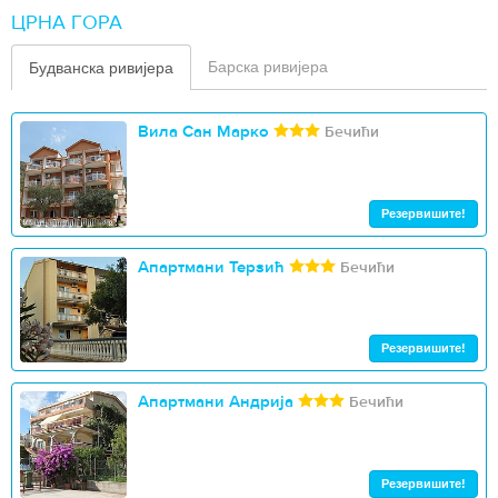
ЦРНА ГОРА
Барска ривијера
Будванска ривијера
Вила Сан Марко
Бечићи
Резервишите!
Апартмани Терзић
Бечићи
Резервишите!
Апартмани Андрија
Бечићи
Резервишите!