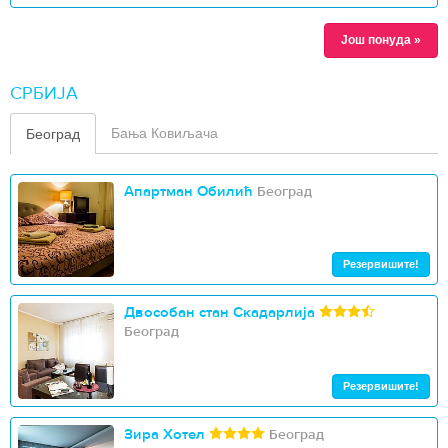
Још понуда »
СРБИЈА
Бања Ковиљача
Београд
Апартман Обилић
Београд
Резервишите!
Двособан стан Скадарлија
Београд
Резервишите!
Зира Хотел
Београд