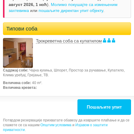
август 2026,
1 ноћ
).
Молимо покушајте са измењеним
захтевима
или
пошаљите директан упит објекту
.
Типови соба
Трокреветна соба са купатилом
Садржај собе:
Чајна кухиња, Шпорет, Простор за ручавање, Купатило,
Клима уређај, Грејање, ТВ.
Величина собе:
40 m².
Величина кревета:
Пошаљите упит
Потврдом резервације прихватате обавезу да извршите плаћање и да се
слажете се са нашим
Општим условима
и
Изјавом о заштити
приватности
.