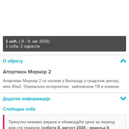
1 ноћ
,
( 8 - 9. авг 2026)
1 соба, 2 одрасла
О објекту
Апартман Морнар 2
Апартман Морнар 2 се налази у Београду у градском центру,
има 45м2. Опремљен интернетом, кабловском ТВ и климом.
Додатне информације
Слободне собе
Тренутно немамо ажурне и обавезујуће цене за период
који сте тражили (
субота 8, август 2026
-
недеља 9,