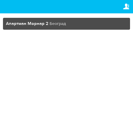
TRAVELIS.COM BUSINESS
ВАША РЕЗЕРВАЦИЈА
Property management system
Ваша резервација
Апартман Морнар 2
Београд
ПОДЕШАВАЊА
Channel manager
Српски (ћир)
Booking engine
€
EUR
Your property website
Online payments
Secure hosting
Pricing