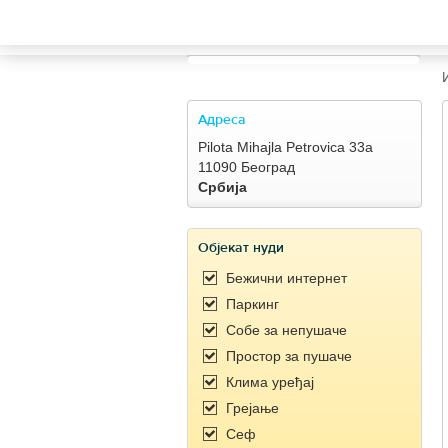
TRAVELIS.COM BUSINESS
Property management system
Channel manager
Адреса
Pilota Mihajla Petrovica 33a
Booking engine
11090 Београд
Србија
Your property website
Објекат нуди
Online payments
Бежични интернет
Паркинг
Secure hosting
Собe за непушаче
Простор за пушаче
Pricing
Клима уређај
Грејање
Сеф