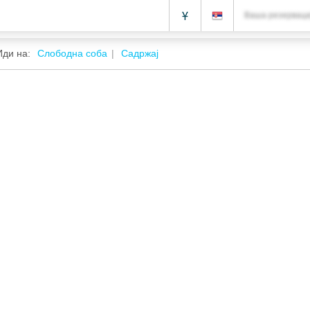
Ұ
Ваша резерваци
Иди на:
Слободна соба
Садржај