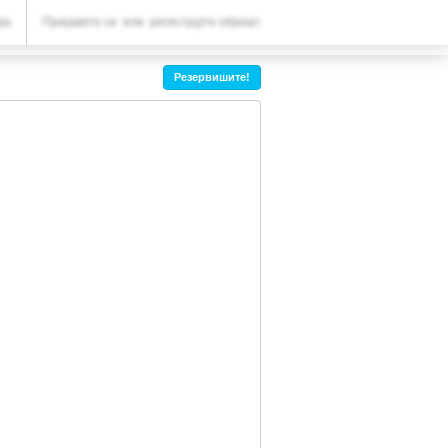
ВАША РЕЗЕРВАЦИЈА
ја
Пријавите се
или
региструјте објекат
Ваша резервација
Резервишите!
ПОДЕШАВАЊА
Српски (ћир)
Ұ
CNY