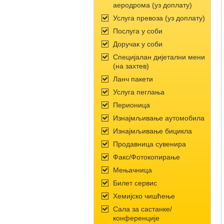
аеродрома (уз доплату)
Услуга превоза (уз доплату)
Послуга у соби
Доручак у соби
Специјалан дијетални мени
(на захтев)
Ланч пакети
Услуга пеглања
Перионица
Изнајмљивање аутомобила
Изнајмљивање бицикла
Продавница сувенира
Факс/Фотокопирање
Мењачница
Билет сервис
Хемијско чишћење
Сала за састанке/
конференције