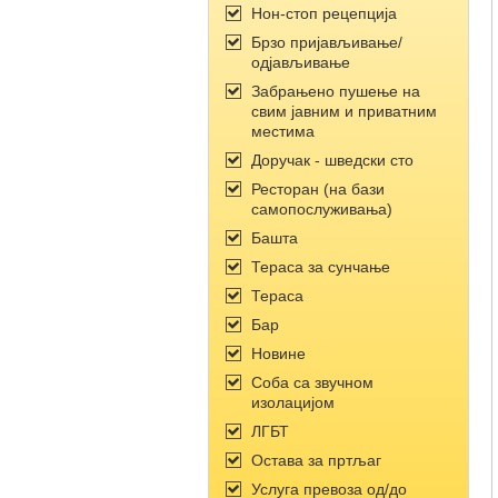
Нон-стоп рецепција
Брзо пријављивање/
одјављивање
Забрањено пушење на
свим јавним и приватним
местима
Доручак - шведски сто
Ресторан (на бази
самопослуживања)
Башта
Тераса за сунчање
Тераса
Бар
Новине
Соба са звучном
изолацијом
ЛГБТ
Остава за пртљаг
Услуга превоза од/до