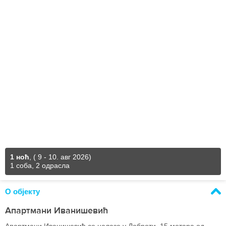
1 ноћ
,
( 9 - 10. авг 2026)
1 соба, 2 одрасла
О објекту
Апартмани Иванишевић