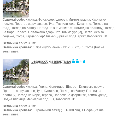
Садржај собе:
Кухиња, Фрижидер, Шпорет, Микроталасна, Кухињско
посуђе, Простор за ручавање, Туш, Туш или када, Купатило, Поглед на
град, Поглед на башту, Поглед на знаменитост, Поглед на планину, Поглед
на море, Тераса, Поплочано двориште, Клима уређај, Пегла, Део за
седење, Софа, Гардеробер/Плакар, Дрвени под/Паркет, Кабловска ТВ.
Величина собе:
30 m².
Величина кревета:
1 Француски лежај (131-150 cm), 1 Софа (Разне
величине).
Једнособни апартман
+
Садржај собе:
Кухиња, Рерна, Фрижидер, Шпорет, Кухињско посуђе,
Простор за ручавање, Туш, Купатило, Поглед на башту, Поглед на
планину, Поглед на море, Тераса, Поплочано двориште, Клима уређај,
Подне плочице/Мермерни под, ТВ, Кабловска ТВ.
Величина собе:
30 m².
Величина кревета:
1 Краљичин лежај (151-180 cm), 1 Софа (Разне
величине).