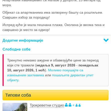
Апартмани Иванишевић се налазе у Доброти, 15 метара од
мора.
Објекат са апартманима има затворену башту са роштиљем.
Савршен избор за породицу!
Испред куће је мала пешчана плажа. Околина је веома тиха и
савршено је место за одмор!
Додатне информације
Слободне собе
Тренутно немамо ажурне и обавезујуће цене за период
који сте тражили (
недеља 9, август 2026
-
понедељак
10, август 2026,
1 ноћ
).
Молимо покушајте са
измењеним захтевима
или
пошаљите директан упит
објекту
.
Типови соба
Трокреветни студио
+