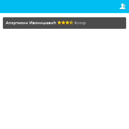
TRAVELIS.COM BUSINESS
ВАША РЕЗЕРВАЦИЈА
Property management system
Ваша резервација
Апартмани Иванишевић
Котор
ПОДЕШАВАЊА
Channel manager
Српски (ћир)
Booking engine
£
GBP
Your property website
Online payments
Secure hosting
Pricing