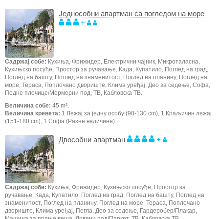
Једнособни апартман са погледом на море
+
Садржај собе:
Кухиња, Фрижидер, Електрични чајник, Микроталасна,
Кухињско посуђе, Простор за ручавање, Када, Купатило, Поглед на град,
Поглед на башту, Поглед на знаменитост, Поглед на планину, Поглед на
море, Тераса, Поплочано двориште, Клима уређај, Део за седење, Софа,
Подне плочице/Мермерни под, ТВ, Кабловска ТВ.
Величина собе:
45 m².
Величина кревета:
1 Лежај за једну особу (90-130 cm), 1 Краљичин лежај
(151-180 cm), 1 Софа (Разне величине).
Двособни апартман
+
Садржај собе:
Кухиња, Фрижидер, Кухињско посуђе, Простор за
ручавање, Када, Купатило, Поглед на град, Поглед на башту, Поглед на
знаменитост, Поглед на планину, Поглед на море, Тераса, Поплочано
двориште, Клима уређај, Пегла, Део за седење, Гардеробер/Плакар,
Машина за прање веша, Дрвени под/Паркет, ТВ, Кабловска ТВ.