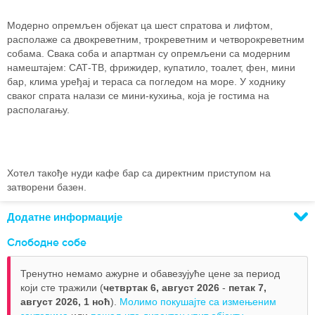
Модерно опремљен објекат ца шест спратова и лифтом,
располаже са двокреветним, трокреветним и четворокреветним
собама. Свака соба и апартман су опремљени са модерним
намештајем: САТ-ТВ, фрижидер, купатило, тоалет, фен, мини
бар, клима уређај и тераса са погледом на море. У ходнику
сваког спрата налази се мини-кухиња, која је гостима на
располагању.
Хотел такође нуди кафе бар са директним приступом на
затворени базен.
Додатне информације
Слободне собе
Тренутно немамо ажурне и обавезујуће цене за период
који сте тражили (
четвртак 6, август 2026
-
петак 7,
август 2026,
1 ноћ
).
Молимо покушајте са измењеним