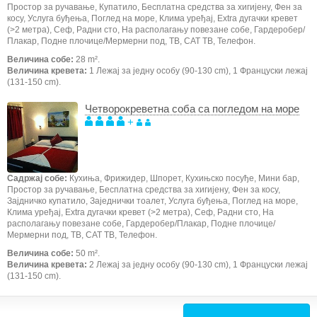
Простор за ручавање, Купатило, Бесплатна средства за хигијену, Фен за
косу, Услуга буђења, Поглед на море, Клима уређај, Extra дугачки кревет
(>2 метра), Сеф, Радни сто, На располагању повезане собе, Гардеробер/
Плакар, Подне плочице/Мермерни под, ТВ, САТ ТВ, Телефон.
Величина собе:
28 m².
Величина кревета:
1 Лежај за једну особу (90-130 cm), 1 Француски лежај
(131-150 cm).
Четворокреветна соба са погледом на море
+
Садржај собе:
Кухиња, Фрижидер, Шпорет, Кухињско посуђе, Мини бар,
Простор за ручавање, Бесплатна средства за хигијену, Фен за косу,
Зајдничко купатило, Заједнички тоалет, Услуга буђења, Поглед на море,
Клима уређај, Extra дугачки кревет (>2 метра), Сеф, Радни сто, На
располагању повезане собе, Гардеробер/Плакар, Подне плочице/
Мермерни под, ТВ, САТ ТВ, Телефон.
Величина собе:
50 m².
Величина кревета:
2 Лежај за једну особу (90-130 cm), 1 Француски лежај
(131-150 cm).