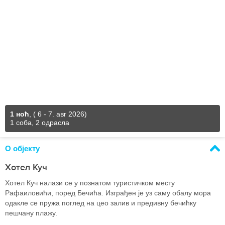
1 ноћ
,
( 6 - 7. авг 2026)
1 соба, 2 одрасла
О објекту
Хотел Куч
Хотел Куч налази се у познатом туристичком месту
Рафаиловићи, поред Бечића. Изграђен је уз саму обалу мора
одакле се пружа поглед на цео залив и предивну бечићку
пешчану плажу.