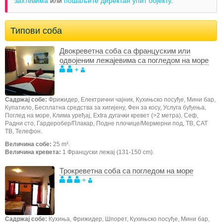
захтевима
или
пошаљите директан упит објекту
.
Типови соба
Двокреветна соба са француским или
одвојеним лежајевима са погледом на море
+
Садржај собе:
Фрижидер, Електрични чајник, Кухињско посуђе, Мини бар,
Купатило, Бесплатна средства за хигијену, Фен за косу, Услуга буђења,
Поглед на море, Клима уређај, Extra дугачки кревет (>2 метра), Сеф,
Радни сто, Гардеробер/Плакар, Подне плочице/Мермерни под, ТВ, САТ
ТВ, Телефон.
Величина собе:
25 m².
Величина кревета:
1 Француски лежај (131-150 cm).
Трокреветна соба са погледом на море
+
Садржај собе:
Кухиња, Фрижидер, Шпорет, Кухињско посуђе, Мини бар,