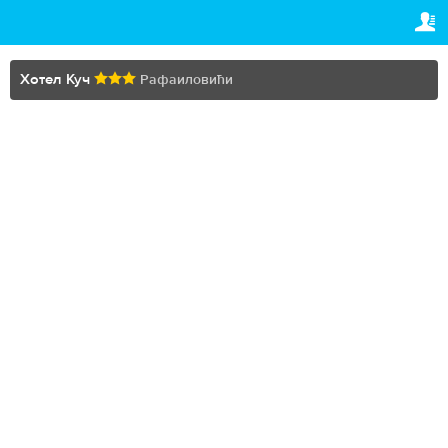
TRAVELIS.COM BUSINESS
ВАША РЕЗЕРВАЦИЈА
Property management system
Ваша резервација
Хотел Куч
Рафаиловићи
ПОДЕШАВАЊА
Channel manager
Српски (ћир)
Booking engine
€
EUR
Your property website
Online payments
Secure hosting
Pricing