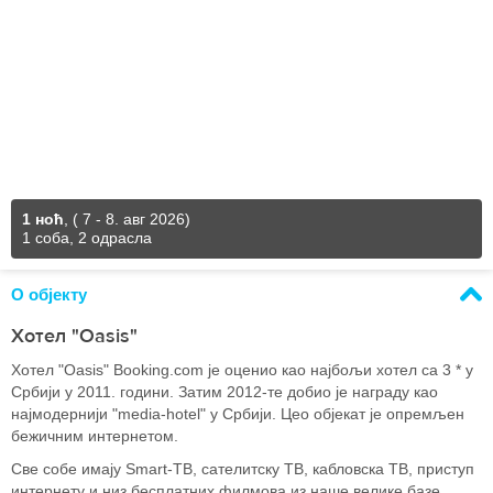
1 ноћ
,
( 7 - 8. авг 2026)
1 соба, 2 одрасла
О објекту
Хотел "Oasis"
Хотел "Oasis" Booking.com је оценио као најбољи хотел са 3 * у
Србији у 2011. години. Затим 2012-те добио је награду као
најмодернији "media-hotel" у Србији. Цео објекат је опремљен
бежичним интернетом.
Све собе имају Smart-ТВ, сателитску ТВ, кабловска ТВ, приступ
интернету и низ бесплатних филмова из наше велике базе