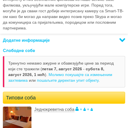
филмова, укључујући мале компјутерске игре. Поред тога,
могуће је да сваки гост добије интегрисану камеру са Smart-ТВ-
ом како би могао да направи видео позив преко Skypa и могао
да комуницира са пријатељима, породицом или пословним
партнерима.
Додатне информације
Слободне собе
Тренутно немамо ажурне и обавезујуће цене за период
који сте тражили (
петак 7, август 2026
-
субота 8,
август 2026,
1 ноћ
).
Молимо покушајте са измењеним
захтевима
или
пошаљите директан упит објекту
.
Типови соба
Једнокреветна соба
+
+