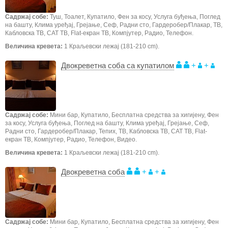
Садржај собе:
Туш, Тоалет, Купатило, Фен за косу, Услуга буђења, Поглед
на башту, Клима уређај, Грејање, Сеф, Радни сто, Гардеробер/Плакар, ТВ,
Кабловска ТВ, САТ ТВ, Flat-екран ТВ, Компјутер, Радио, Телефон.
Величина кревета:
1 Краљевски лежај (181-210 cm).
Двокреветна соба са купатилом
+
+
Садржај собе:
Мини бар, Купатило, Бесплатна средства за хигијену, Фен
за косу, Услуга буђења, Поглед на башту, Клима уређај, Грејање, Сеф,
Радни сто, Гардеробер/Плакар, Тепих, ТВ, Кабловска ТВ, САТ ТВ, Flat-
екран ТВ, Компјутер, Радио, Телефон, Видео.
Величина кревета:
1 Краљевски лежај (181-210 cm).
Двокреветна соба
+
+
Садржај собе:
Мини бар, Купатило, Бесплатна средства за хигијену, Фен