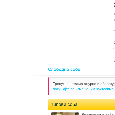
Слободне собе
Тренутно немамо ажурне и обавезују
покушајте са измењеним захтевима
Типови соба
Двокреветна соба 