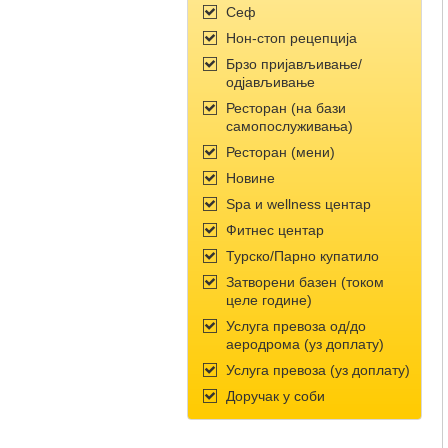
Сеф
Нон-стоп рецепција
Брзо пријављивање/
одјављивање
Ресторан (на бази
самопослуживања)
Ресторан (мени)
Новине
Spa и wellness центар
Фитнес центар
Турско/Парно купатило
Затворени базен (током
целе године)
Услуга превоза од/до
аеродрома (уз доплату)
Услуга превоза (уз доплату)
Доручак у соби