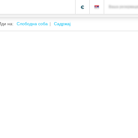
€
Ваша резерваци
Иди на:
Слободна соба
Садржај