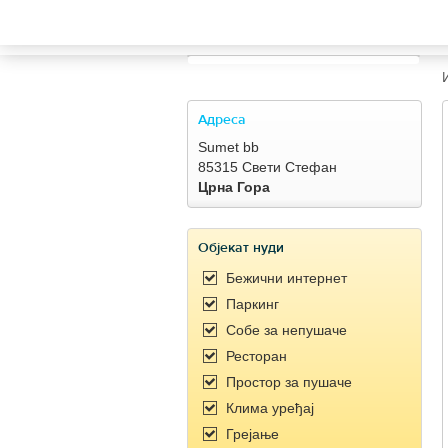
TRAVELIS.COM BUSINESS
Property management system
Channel manager
Адреса
Sumet bb
Booking engine
85315 Свети Стефан
Црна Гора
Your property website
Објекат нуди
Online payments
Бежични интернет
Паркинг
Secure hosting
Собe за непушаче
Ресторан
Pricing
Простор за пушаче
Клима уређај
Грејање