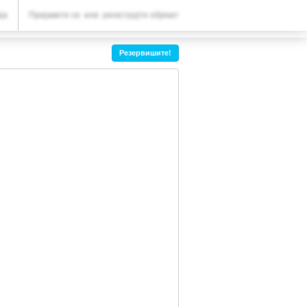
ВАША РЕЗЕРВАЦИЈА
ја
Пријавите се
или
региструјте објекат
Ваша резервација
Резервишите!
ПОДЕШАВАЊА
Српски (ћир)
€
EUR