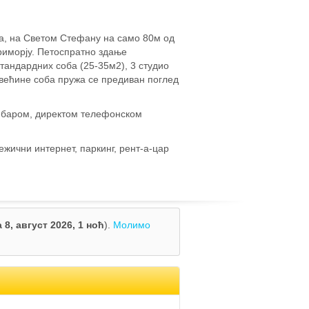
ја, на Светом Стефану на само 80м од
риморју. Петоспратно здање
тандардних соба (25-35м2), 3 студио
већине соба пружа се предиван поглед
и-баром, директом телефонском
ежични интернет, паркинг, рент-а-цар
 8, август 2026,
1 ноћ
).
Молимо