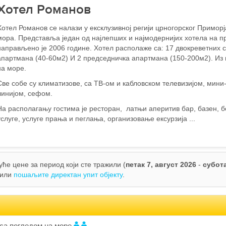
Хотел Романов
Хотел Романов се налази у ексклузивној регији црногорског Примор
мора. Представља један од најлепших и најмодернијих хотела на п
направљено је 2006 године. Хотел располаже са: 17 двокреветних с
апартмана (40-60м2) И 2 председничка апартмана (150-200м2). Из 
на море.
Све собе су климатизове, са ТВ-ом и кабловском телевизијом, мин
линијом, сефом.
На располагању гостима је ресторан, латњи аперитив бар, базен, б
услуге, услуге прања и пеглања, организовање ексурзија ...
ће цене за период који сте тражили (
петак 7, август 2026
-
субота
или
пошаљите директан упит објекту
.
са погледом на море