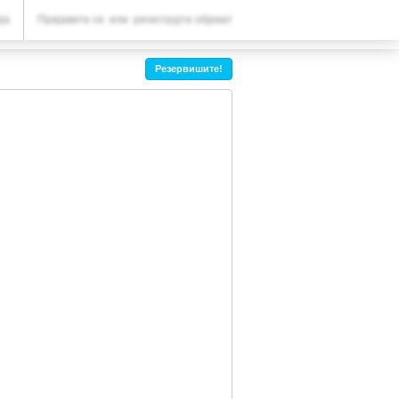
ВАША РЕЗЕРВАЦИЈА
ја
Пријавите се
или
региструјте објекат
Ваша резервација
Резервишите!
ПОДЕШАВАЊА
Српски (ћир)
Den
MKD