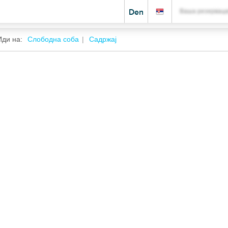
Den
Ваша резерваци
Иди на:
Слободна соба
Садржај