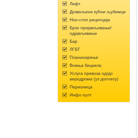
Лифт
Дозвољени кућни љубимци
Нон-стоп рецепција
Брзо пријављивање/
одјављивање
Бар
ЛГБТ
Планинарење
Вожња бицикла
Услуга превоза од/до
аеродрома (уз доплату)
Перионица
Инфо пулт