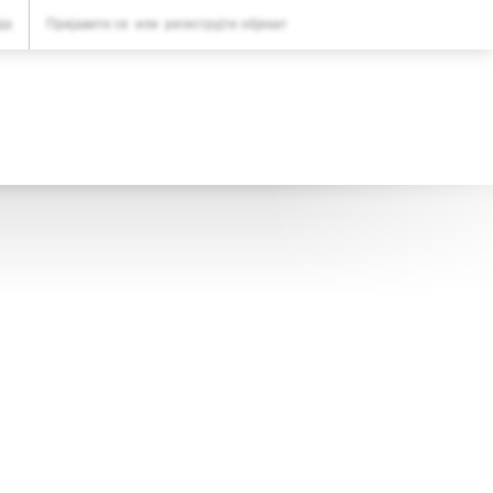
ВАША РЕЗЕРВАЦИЈА
ја
Пријавите се
или
региструјте објекат
Ваша резервација
ПОДЕШАВАЊА
Српски (ћир)
RSD
RSD