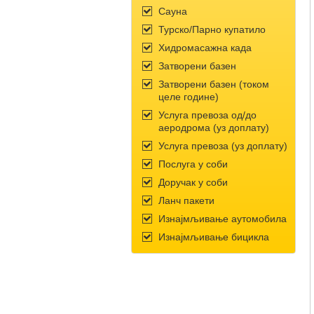
Сауна
Турско/Парно купатило
Хидромасажна када
Затворени базен
Затворени базен (током
целе године)
Услуга превоза од/до
аеродрома (уз доплату)
Услуга превоза (уз доплату)
Послуга у соби
Доручак у соби
Ланч пакети
Изнајмљивање аутомобила
Изнајмљивање бицикла