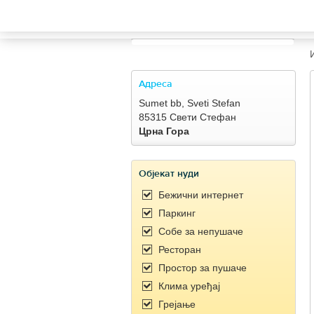
TRAVELIS.COM BUSINESS
Property management system
Channel manager
Адреса
Sumet bb, Sveti Stefan
Booking engine
85315 Свети Стефан
Црна Гора
Your property website
Објекат нуди
Online payments
Бежични интернет
Паркинг
Secure hosting
Собe за непушаче
Ресторан
Pricing
Простор за пушаче
Клима уређај
Грејање