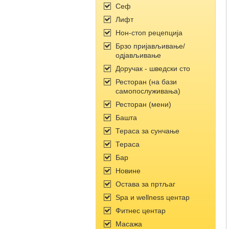
Сеф
Лифт
Нон-стоп рецепција
Брзо пријављивање/
одјављивање
Доручак - шведски сто
Ресторан (на бази
самопослуживања)
Ресторан (мени)
Башта
Тераса за сунчање
Тераса
Бар
Новине
Остава за пртљаг
Spa и wellness центар
Фитнес центар
Масажа