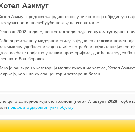
Хотел Азимут
Хотел Азимут предтсваља јединствено уточиште које обједињује на
ексклузивности, посвећујући пажњу на све детаље.
Основан 2002. године, наш хотел задивљује са духом културног на
Собе опремљене у модерном стилу, заједно са стилским намештаје
максималну удобност и задовољиће потребе и најзахтевнијих гостиј
да се осећате пријатно у нашим просторијама, док ће поглед са б
улепшати Ваш боравак.
Иако је рангиран у категорији малих луксузних хотела, Хотел Азиму
садржаја, као што су спа центар и затворени базен.
ће цене за период који сте тражили (
петак 7, август 2026
-
субота
или
пошаљите директан упит објекту
.