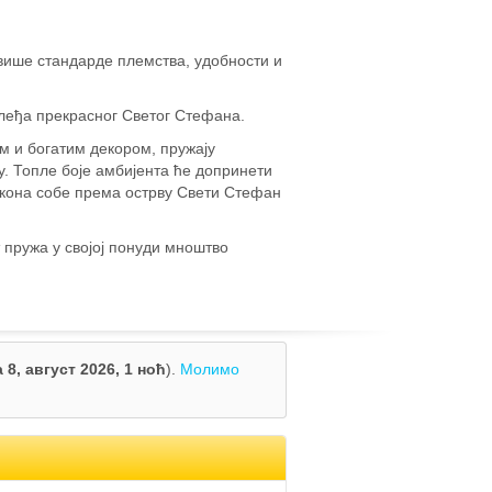
јвише стандарде племства, удобности и
слеђа прекрасног Светог Стефана.
м и богатим декором, пружају
у. Топле боје амбијента ће допринети
алкона собе према острву Свети Стефан
т пружа у својој понуди мноштво
 8, август 2026,
1 ноћ
).
Молимо