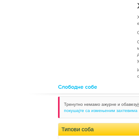
Слободне собе
Тренутно немамо ажурне и обавезују
покушајте са измењеним захтевима
Типови соба