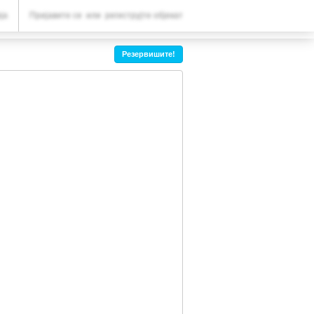
ВАША РЕЗЕРВАЦИЈА
ја
Пријавите се
или
региструјте објекат
Ваша резервација
Резервишите!
ПОДЕШАВАЊА
Српски (ћир)
R
RUB