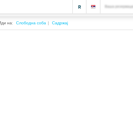
R
Ваша резерваци
Иди на:
Слободна соба
Садржај