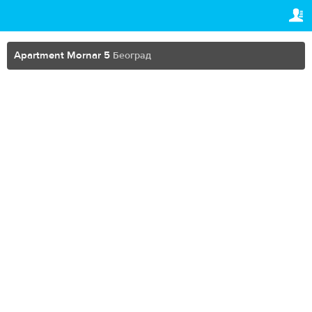
TRAVELIS.COM BUSINESS
ВАША РЕЗЕРВАЦИЈА
Property management system
Ваша резервација
Apartment Mornar 5
Београд
ПОДЕШАВАЊА
Channel manager
Српски (ћир)
Booking engine
$
USD
Your property website
Online payments
Secure hosting
Pricing