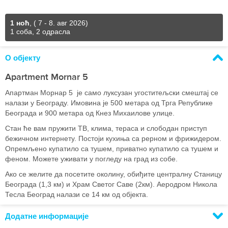
1 ноћ
,
( 7 - 8. авг 2026)
1 соба, 2 одрасла
О објекту
Apartment Mornar 5
Апартман Морнар 5 је само луксузан угоститељски смештај се
налази у Београду. Имовина је 500 метара од Трга Републике
Београда и 900 метара од Кнез Михаилове улице.
Стан ће вам пружити ТВ, клима, тераса и слободан приступ
бежичном интернету. Постоји кухиња са рерном и фрижидером.
Опремљено купатило са тушем, приватно купатило са тушем и
феном. Можете уживати у погледу на град из собе.
Ако се желите да посетите околину, обиђите централну Станицу
Београда (1,3 км) и Храм Светог Саве (2км). Аеродром Никола
Тесла Београд налази се 14 км од објекта.
Додатне информације