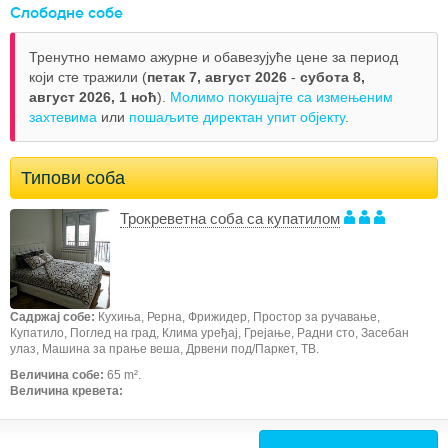
Слободне собе
Тренутно немамо ажурне и обавезујуће цене за период
који сте тражили (
петак 7, август 2026
-
субота 8,
август 2026,
1 ноћ
).
Молимо покушајте са измењеним
захтевима
или
пошаљите директан упит објекту
.
Типови соба
Трокреветна соба са купатилом
Садржај собе:
Кухиња, Рерна, Фрижидер, Простор за ручавање,
Купатило, Поглед на град, Клима уређај, Грејање, Радни сто, Засебан
улаз, Машина за прање веша, Дрвени под/Паркет, ТВ.
Величина собе:
65 m².
Величина кревета: