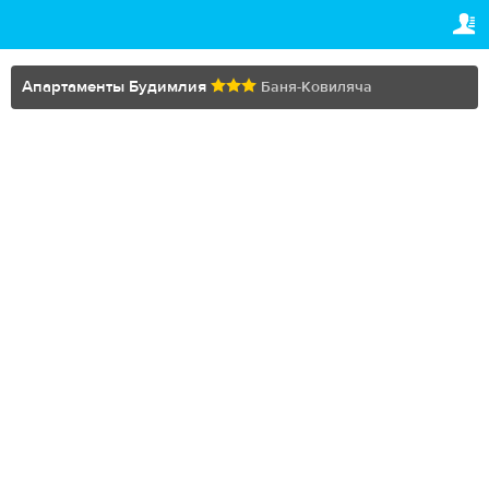
TRAVELIS.COM BUSINESS
ВАШЕ БРОНИРОВАНИЕ
Property management system
Ваше бронирование
Апартаменты Будимлия
Баня-Ковиляча
НАСТРОЙКИ
Channel manager
Русский
Booking engine
Dhs.
AED
Your property website
Online payments
Secure hosting
Pricing