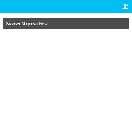
TRAVELIS.COM BUSINESS
ВАШЕ БРОНИРОВАНИЕ
Property management system
Ваше бронирование
Хостел Марвел
Ниш
НАСТРОЙКИ
Channel manager
Русский
Booking engine
Dhs.
AED
Your property website
Online payments
Secure hosting
Pricing