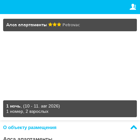
TRAVELIS.COM BUSINESS
ВАШЕ БРОНИРОВАНИЕ
Property management system
Ваше бронирование
Алса апартаменты
Petrovac
НАСТРОЙКИ
Channel manager
Русский
Booking engine
€
EUR
Your property website
Online payments
Secure hosting
Pricing
1 ночь
,
(10 - 11. авг 2026)
1 номер, 2 взрослых
О объекту размещения
Алса апартаменты