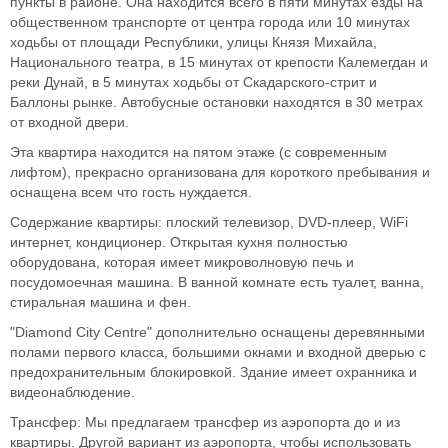
пункты в районе. Она находится всего в пяти минутах езды на
общественном транспорте от центра города или 10 минутах
ходьбы от площади Республики, улицы Князя Михайла,
Национального театра, в 15 минутах от крепости Калемегдан и
реки Дунай, в 5 минутах ходьбы от Скадарского-стрит и
Баллоны рынке. Автобусные остановки находятся в 30 метрах
от входной двери.
Эта квартира находится на пятом этаже (с современным
лифтом), прекрасно организована для короткого пребывания и
оснащена всем что гость нуждается.
Содержание квартиры: плоский телевизор, DVD-плеер, WiFi
интернет, кондиционер. Открытая кухня полностью
оборудована, которая имеет микроволновую печь и
посудомоечная машина. В ванной комнате есть туалет, ванна,
стиральная машина и фен.
"Diamond City Centre" дополнительно оснащены деревянными
полами первого класса, большими окнами и входной дверью с
предохранительным блокировкой. Здание имеет охранника и
видеонаблюдение.
Трансфер: Мы предлагаем трансфер из аэропорта до и из
квартиры. Другой вариант из аэропорта, чтобы использовать