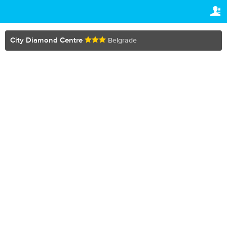
TRAVELIS.COM BUSINESS
ВАШЕ БРОНИРОВАНИЕ
Property management system
Ваше бронирование
City Diamond Centre
Belgrade
НАСТРОЙКИ
Channel manager
Русский
Booking engine
€
EUR
Your property website
Online payments
Secure hosting
Pricing