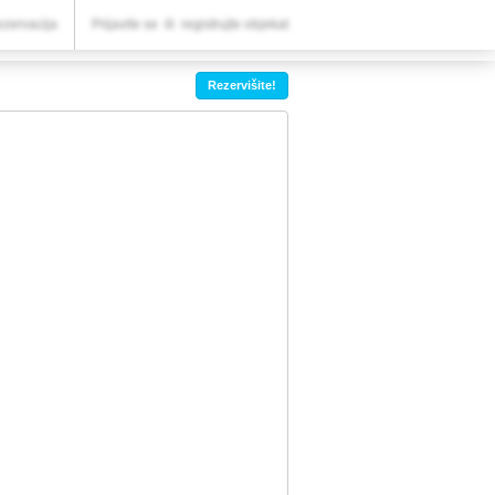
VAŠA REZERVACIJA
ezervacija
Prijavite se
ili
registrujte objekat
Vaša rezervacija
Rezervišite!
PODEŠAVANJA
Srpski (lat)
€
EUR