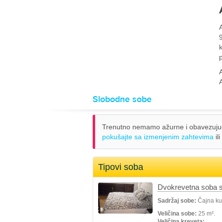
Slobodne sobe
Trenutno nemamo ažurne i obavezujuće 
pokušajte sa izmenjenim zahtevima
ili
Tipovi soba
Dvokrevetna soba s
Sadržaj sobe:
Čajna kuh
Veličina sobe:
25 m².
Veličina kreveta: