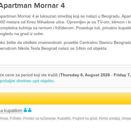
Apartman Mornar 4
Apartman Mornar 4 je luksuzan smeštaj koji se nalazi u Beogradu. Apar
900 metara od Knez Mihailove ulice. Opremljen je sa TV-om, klimom i b
kompletna kuhinja sa rernom i frižiderom. Poseduje tuš, privatno kupati
pogledu na grad iz sobe.
Ako želite da obiđete znamenitosti, posetite Centralnu Stanicu Beogra
Aerodrom Nikola Tesla Beograd nalazi se 14km od objekta.
cene za period koji ste tražili (
Thursday 6, August 2026
-
Friday 7
pošaljite direktan upit objektu
.
a kupatilom
inja, Frižider, Prostor za ručavanje, Kupatilo, Pogled na grad, Klima uredjaj, Greja