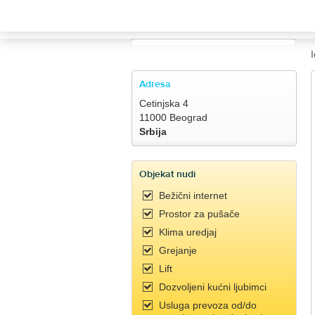
TRAVELIS.COM BUSINESS
Property management system
I
Channel manager
Adresa
Cetinjska 4
Booking engine
11000 Beograd
Srbija
Your property website
Objekat nudi
Online payments
Bežični internet
Prostor za pušače
Secure hosting
Klima uredjaj
Grejanje
Pricing
Lift
Dozvoljeni kućni ljubimci
Usluga prevoza od/do