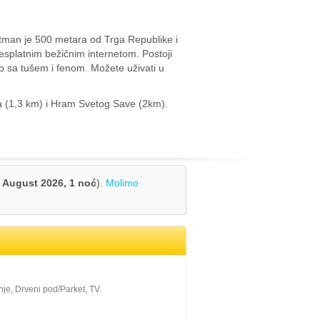
tman je 500 metara od Trga Republike i
esplatnim bežičnim internetom. Postoji
lo sa tušem i fenom. Možete uživati u
da (1,3 km) i Hram Svetog Save (2km).
, August 2026,
1 noć
).
Molimo
nje, Drveni pod/Parket, TV.