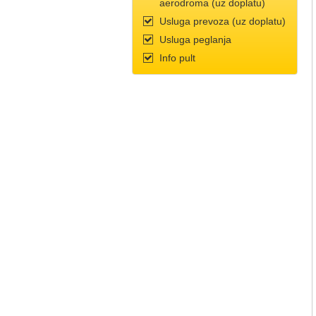
aerodroma (uz doplatu)
Usluga prevoza (uz doplatu)
Usluga peglanja
Info pult