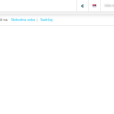
€
Vaša r
di na:
Slobodna soba
Sadržaj