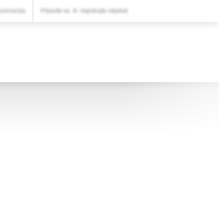
VAŠA REZERVACIJA
ezervacija
Prijavite se
ili
registrujte objekat
Vaša rezervacija
PODEŠAVANJA
Srpski (lat)
€
EUR