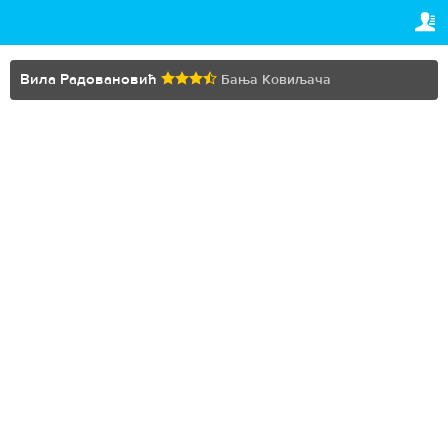
TRAVELIS.COM BUSINESS
ВАША РЕЗЕРВАЦИЈА
Property management system
Ваша резервација
Вила Радовановић
Бања Ковиљача
ПОДЕШАВАЊА
Channel manager
Српски (ћир)
Booking engine
€
EUR
Your property website
Online payments
Secure hosting
Pricing