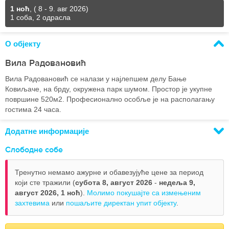
1 ноћ
,
( 8 - 9. авг 2026)
1 соба, 2 одрасла
О објекту
Вила Радовановић
Вила Радовановић се налази у најлепшем делу Бање
Ковиљаче, на брду, окружена парк шумом. Простор је укупне
површине 520м2. Професионално особље је на располагању
гостима 24 часа.
Додатне информације
Слободне собе
Тренутно немамо ажурне и обавезујуће цене за период
који сте тражили (
субота 8, август 2026
-
недеља 9,
август 2026,
1 ноћ
).
Молимо покушајте са измењеним
захтевима
или
пошаљите директан упит објекту
.