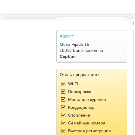
TRAVELIS.COM BUSINESS
Property management system
Channel manager
Адресc
Moše Pijade 16
Booking engine
15316 Баня-Ковиляча
Сербия
Your property website
Отель предлагается
Online payments
Wi-Fi
Паркировка
Secure hosting
Места для курения
Кондиционер
Pricing
Отопление
Семейные номера
Быстрая регистрация