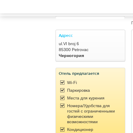
TRAVELIS.COM BUSINESS
Property management system
Channel manager
Адресc
ul.VI broj 6
Booking engine
85300 Petrovac
Черногория
Your property website
Отель предлагается
Online payments
Wi-Fi
Паркировка
Secure hosting
Места для курения
Номера/Удобства для
Pricing
гостей с ограниченными
физическими
возможностями
Кондиционер