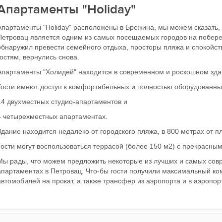
Апартаменты "Holiday"
Апартаменты "Holiday" расположены в Брежина, мы можем сказать, 
Петровац является одним из самых посещаемых городов на побереж
обнаружил превести семейного отдыха, просторы пляжа и спокойст
гостям, вернулись снова.
Апартаменты "Холидей" находится в современном и роскошном здан
Гости имеют доступ к комфортабельных и полностью оборудованных
14 двухместных студио-апартаментов и
4 четырехместных апартаментах.
Здание находится недалеко от городского пляжа, в 800 метрах от п
Гости могут воспользоваться террасой (более 150 м2) с прекрасны
Мы рады, что можем предложить некоторые из лучших и самых со
апартаментах в Петровац. Что-бы гости получили максимальный ко
автомобилей на прокат, а также трансфер из аэропорта и в аэропорт