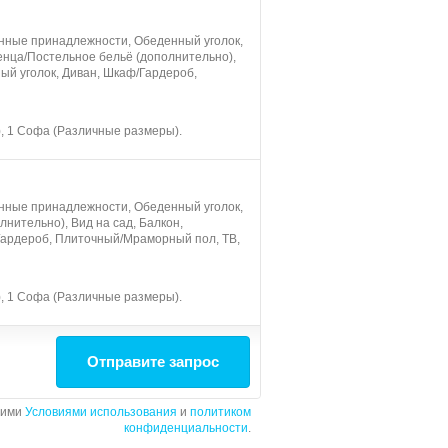
онные принадлежности, Обеденный уголок,
енца/Постельное бельё (дополнительно),
ый уголок, Диван, Шкаф/Гардероб,
), 1 Софа (Различные размеры).
онные принадлежности, Обеденный уголок,
лнительно), Вид на сад, Балкон,
/Гардероб, Плиточный/Мраморный пол, ТB,
), 1 Софа (Различные размеры).
Отправите запрос
шими
Условиями использования
и
политиком
конфиденциальности
.