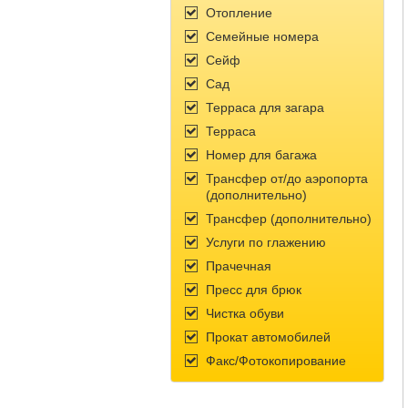
Отопление
Семейные номера
Сейф
Сад
Терраса для загара
Терраса
Номер для багажа
Трансфер от/до аэропорта
(дополнительно)
Трансфер (дополнительно)
Услуги по глажению
Прачечная
Пресс для брюк
Чистка обуви
Прокат автомобилей
Факс/Фотокопирование