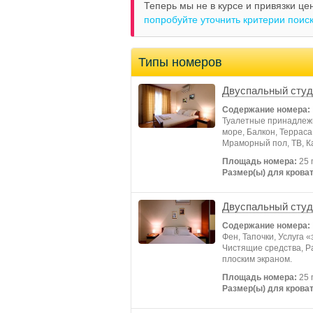
Теперь мы не в курсе и привязки це
попробуйте уточнить критерии поис
Типы номеров
Двуспальный студ
Содержание номера:
Туалетные принадлежно
море, Балкон, Террас
Мраморный пол, ТB, Ка
Площадь номера:
25 
Размер(ы) для кроват
Двуспальный студ
Содержание номера:
Фен, Тапочки, Услуга 
Чистящие средства, Р
плоским экраном.
Площадь номера:
25 
Размер(ы) для кроват