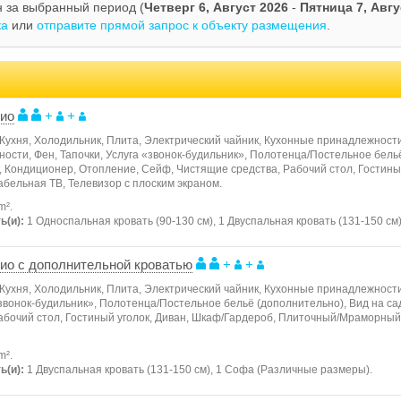
н за выбранный период (
Четверг 6, Август 2026
-
Пятница 7, Авгу
ка
или
отправите прямой запрос к объекту размещения
.
ио
+
+
Кухня, Холодильник, Плита, Электрический чайник, Кухонные принадлежности
сти, Фен, Тапочки, Услуга «звонок-будильник», Полотенца/Постельное бельё
а, Кондиционер, Отопление, Сейф, Чистящие средства, Рабочий стол, Гостины
бельная ТВ, Телевизор с плоским экраном.
m².
ь(и):
1 Односпальная кровать (90-130 см), 1 Двуспальная кровать (131-150 см)
ио с дополнительной кроватью
+
+
Кухня, Холодильник, Плита, Электрический чайник, Кухонные принадлежности
«звонок-будильник», Полотенца/Постельное бельё (дополнительно), Вид на са
абочий стол, Гостиный уголок, Диван, Шкаф/Гардероб, Плиточный/Мраморный 
m².
ь(и):
1 Двуспальная кровать (131-150 см), 1 Софа (Различные размеры).