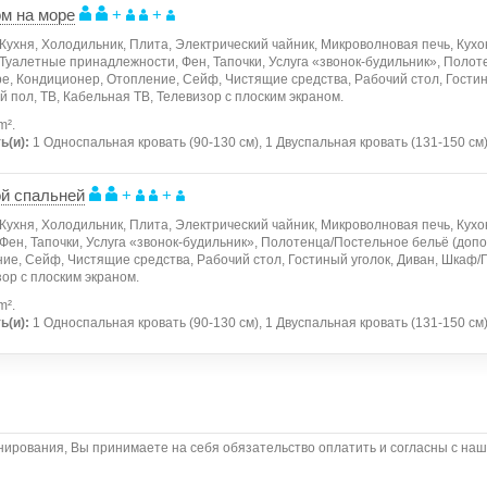
м на море
+
+
Кухня, Холодильник, Плита, Электрический чайник, Микроволновая печь, Кух
 Туалетные принадлежности, Фен, Тапочки, Услуга «звонок-будильник», Полот
ре, Кондиционер, Отопление, Сейф, Чистящие средства, Рабочий стол, Гостин
пол, ТB, Кабельная ТВ, Телевизор с плоским экраном.
m².
ь(и):
1 Односпальная кровать (90-130 см), 1 Двуспальная кровать (131-150 см
ой спальней
+
+
Кухня, Холодильник, Плита, Электрический чайник, Микроволновая печь, Кух
Фен, Тапочки, Услуга «звонок-будильник», Полотенца/Постельное бельё (допо
ие, Сейф, Чистящие средства, Рабочий стол, Гостиный уголок, Диван, Шкаф
ор с плоским экраном.
m².
ь(и):
1 Односпальная кровать (90-130 см), 1 Двуспальная кровать (131-150 см
ирования, Вы принимаете на себя обязательство оплатить и согласны с на