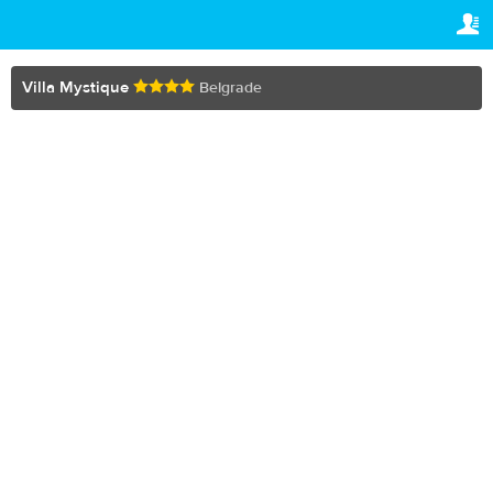
TRAVELIS.COM BUSINESS
ВАШЕ БРОНИРОВАНИЕ
Property management system
Ваше бронирование
Villa Mystique
Belgrade
НАСТРОЙКИ
Channel manager
Русский
Booking engine
R
RUB
Your property website
Online payments
Secure hosting
Pricing